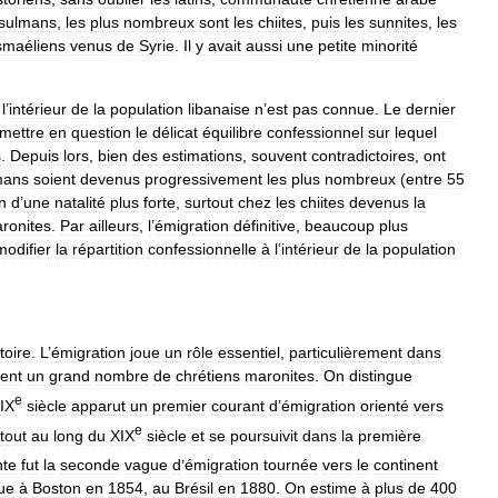
sulmans
,
les
plus
nombreux
sont
les
chiites
,
puis
les
sunnites
,
les
smaéliens
venus
de
Syrie
.
Il
y
avait
aussi
une
petite
minorité
l
’
intérieur
de
la
population
libanaise
n
’
est
pas
connue
.
Le
dernier
mettre
en
question
le
délicat
équilibre
confessionnel
sur
lequel
s
.
Depuis
lors
,
bien
des
estimations
,
souvent
contradictoires
,
ont
mans
soient
devenus
progressivement
les
plus
nombreux
(
entre
55
n
d
’
une
natalité
plus
forte
,
surtout
chez
les
chiites
devenus
la
ronites
.
Par
ailleurs
,
l
’
émigration
définitive
,
beaucoup
plus
modifier
la
répartition
confessionnelle
à
l
’
intérieur
de
la
population
toire
.
L
’
émigration
joue
un
rôle
essentiel
,
particulièrement
dans
tent
un
grand
nombre
de
chrétiens
maronites
.
On
distingue
e
IX
siècle
apparut
un
premier
courant
d
’
émigration
orienté
vers
e
tout
au
long
du
XIX
siècle
et
se
poursuivit
dans
la
première
nte
fut
la
seconde
vague
d
’
émigration
tournée
vers
le
continent
ue
à
Boston
en
1854
,
au
Brésil
en
1880
.
On
estime
à
plus
de
400