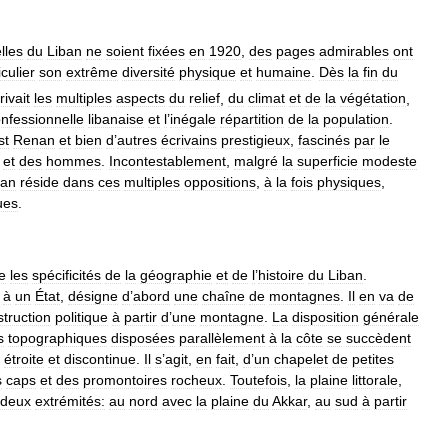
lles
du
Liban
ne
soient
fixées
en
1920
,
des
pages
admirables
ont
iculier
son
extrême
diversité
physique
et
humaine
.
Dès
la
fin
du
rivait
les
multiples
aspects
du
relief
,
du
climat
et
de
la
végétation
,
nfessionnelle
libanaise
et
l
’
inégale
répartition
de
la
population
.
st
Renan
et
bien
d
’
autres
écrivains
prestigieux
,
fascinés
par
le
et
des
hommes
.
Incontestablement
,
malgré
la
superficie
modeste
ban
réside
dans
ces
multiples
oppositions
,
à
la
fois
physiques
,
ues
.
e
les
spécificités
de
la
géographie
et
de
l
’
histoire
du
Liban
.
à
un
État
,
désigne
d
’
abord
une
chaîne
de
montagnes
.
Il
en
va
de
truction
politique
à
partir
d
’
une
montagne
.
La
disposition
générale
s
topographiques
disposées
parallèlement
à
la
côte
se
succèdent
étroite
et
discontinue
.
Il
s
’
agit
,
en
fait
,
d
’
un
chapelet
de
petites
s
caps
et
des
promontoires
rocheux
.
Toutefois
,
la
plaine
littorale
,
deux
extrémités:
au
nord
avec
la
plaine
du
Akkar
,
au
sud
à
partir