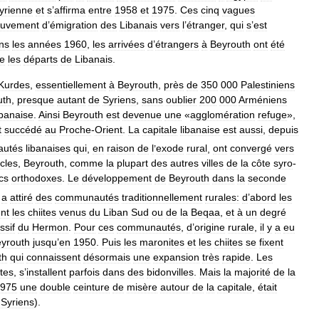
yrienne
et
s
’
affirma
entre
1958
et
1975
.
Ces
cinq
vagues
uvement
d
’
émigration
des
Libanais
vers
l
’
étranger
,
qui
s
’
est
ns
les
années
1960
,
les
arrivées
d
’
étrangers
à
Beyrouth
ont
été
e
les
départs
de
Libanais
.
Kurdes
,
essentiellement
à
Beyrouth
,
près
de
350
000
Palestiniens
uth
,
presque
autant
de
Syriens
,
sans
oublier
200
000
Arméniens
ibanaise
.
Ainsi
Beyrouth
est
devenue
une
«
agglomération
refuge
»,
t
succédé
au
Proche
-
Orient
.
La
capitale
libanaise
est
aussi
,
depuis
utés
libanaises
qui
,
en
raison
de
l
’
exode
rural
,
ont
convergé
vers
ècles
,
Beyrouth
,
comme
la
plupart
des
autres
villes
de
la
côte
syro
-
cs
orthodoxes
.
Le
développement
de
Beyrouth
dans
la
seconde
a
attiré
des
communautés
traditionnellement
rurales:
d
’
abord
les
nt
les
chiites
venus
du
Liban
Sud
ou
de
la
Beqaa
,
et
à
un
degré
ssif
du
Hermon
.
Pour
ces
communautés
,
d
’
origine
rurale
,
il
y
a
eu
yrouth
jusqu
’
en
1950
.
Puis
les
maronites
et
les
chiites
se
fixent
th
qui
connaissent
désormais
une
expansion
très
rapide
.
Les
ites
,
s
’
installent
parfois
dans
des
bidonvilles
.
Mais
la
majorité
de
la
975
une
double
ceinture
de
misère
autour
de
la
capitale
,
était
,
Syriens
).