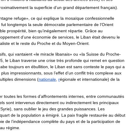
roximativement
la
superficie
d
’
un
grand
département
français
).
ntagne
refuge
»,
ce
qui
explique
la
mosaïque
confessionnelle
fut
longtemps
la
seule
démocratie
parlementaire
de
l
’
Orient
ble
prospérité
,
bien
qu
’
inégalement
répartie
.
Grâce
au
loppement
d
’
une
économie
de
services
,
le
Liban
était
devenu
le
aliste
et
le
reste
du
Proche
et
du
Moyen
-
Orient
.
ifs
,
qui
vantaient
«
le
miracle
libanais
»
ou
«
la
Suisse
du
Proche
-
75
,
le
Liban
traverse
une
crise
très
profonde
qui
remet
en
question
rabe
toujours
en
ébullition
,
le
Liban
est
sans
conteste
le
pays
qui
a
plus
impressionnants
,
sous
l
’
effet
d
’
un
conflit
très
complexe
aux
ultiples
dimensions
(
nationale
,
r
égionale
et
internationale
)
de
la
er
toutes
les
formes
d
’
affrontements
internes
,
entre
communautés
els
sont
intervenus
directement
ou
indirectement
les
principaux
Syrie
),
sans
oublier
le
jeu
des
grandes
puissances
.
Les
quart
de
la
population
a
émigré
.
La
paix
fragile
restaurée
au
début
oie
de
l
’
indépendance
complète
du
pays
et
de
la
participation
de
eau
régime
.