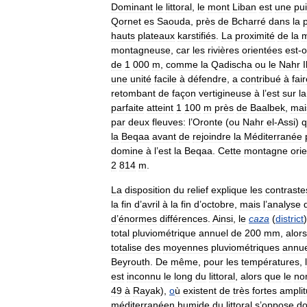
Dominant
le
littoral
,
le
mont
Liban
est
une
pu
Qornet
es
Saouda
,
près
de
Bcharré
dans
la
p
hauts
plateaux
karstifiés
.
La
proximité
de
la
montagneuse
,
car
les
rivières
orientées
est
-
o
de
1
000
m
,
comme
la
Qadischa
ou
le
Nahr
une
unité
facile
à
défendre
,
a
contribué
à
fai
retombant
de
façon
vertigineuse
à
l
’
est
sur
la
parfaite
atteint
1
100
m
près
de
Baalbek
,
mai
par
deux
fleuves:
l
’
Oronte
(
ou
Nahr
el
-
Assi
)
q
la
Beqaa
avant
de
rejoindre
la
Méditerranée
domine
à
l
’
est
la
Beqaa
.
Cette
montagne
ori
2
814
m
.
La
disposition
du
relief
explique
les
contraste
la
fin
d
’
avril
à
la
fin
d
’
octobre
,
mais
l
’
analyse
d
’
énormes
différences
.
Ainsi
,
le
caza
(
district
total
pluviométrique
annuel
de
200
mm
,
alors
totalise
des
moyennes
pluviométriques
annue
Beyrouth
.
De
même
,
pour
les
températures
,
est
inconnu
le
long
du
littoral
,
alors
que
le
no
49
à
Rayak
),
o
ù
existent
de
très
fortes
ampli
méditerranéen
humide
du
littoral
s
’
oppose
d