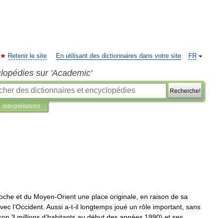
Retenir le site
En utilisant des dictionnaires dans votre site
FR
clopédies sur 'Academic'
Recherche!
interprétations
oche
et
du
Moyen
-
Orient
une
place
originale
,
en
raison
de
sa
vec
l
’
Occident
.
Aussi
a
-
t
-
il
longtemps
joué
un
rôle
important
,
sans
ron
3
millions
d
’
habitants
au
début
des
années
1990
)
et
ses