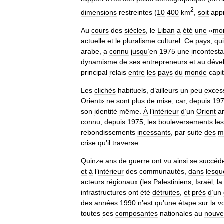
2
dimensions
restreintes
(
10
400
km
,
soit
app
Au
cours
des
siècles
,
le
Liban
a
été
une
«
mo
actuelle
et
le
pluralisme
culturel
.
Ce
pays
,
qui
arabe
,
a
connu
jusqu
’
en
1975
une
incontesta
dynamisme
de
ses
entrepreneurs
et
au
déve
principal
relais
entre
les
pays
du
monde
capit
Les
clichés
habituels
,
d
’
ailleurs
un
peu
excess
Orient
»
ne
sont
plus
de
mise
,
car
,
depuis
19
son
identité
même
.
À
l
’
intérieur
d
’
un
Orient
a
connu
,
depuis
1975
,
les
bouleversements
les
rebondissements
incessants
,
par
suite
des
m
crise
qu
’
il
traverse
.
Quinze
ans
de
guerre
ont
vu
ainsi
se
succéd
et
à
l
’
intérieur
des
communautés
,
dans
lesqu
acteurs
régionaux
(
les
Palestiniens
,
Israël
,
la
infrastructures
ont
été
détruites
,
et
près
d
’
un
des
années
1990
n
’
est
qu
’
une
étape
sur
la
v
toutes
ses
composantes
nationales
au
nouv