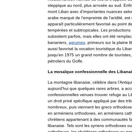
steppique
au
nord
,
plus
arrosée
au
sud
.
Enfi
mont
Liban
avec
d
’
importantes
nuances
selo
arabe
marqué
de
l
’
empreinte
de
l
’
aridité
,
est
apparaît
particulièrement
favorisé
au
point
d
tempérées
et
subtropicales
.
Les
productions
subsistent
parfois
,
mais
elles
ont
été
remplac
bananiers
,
agrumes
,
primeurs
sur
la
plaine
l
aussi
favorisé
la
vocation
touristique
du
Liba
jusqu
’
en
1975
un
grand
nombre
de
touristes
pétroliers
du
Golfe
.
La
mosaïque
confessionnelle
des
Libana
La
montagne
libanaise
,
célèbre
dans
l
’
Antiqu
aujourd
’
hui
que
quelques
rares
arbres
,
a
accu
confessionnelles
venues
trouver
refuge
au
L
un
droit
privé
spécifique
appliqué
par
des
tri
nombreux
,
puis
viennent
les
grecs
orthodoxe
en
arméniens
orthodoxes
,
en
arméniens
cat
chrétiens
appartenant
à
des
communautés
f
libanaise
.
Tels
sont
les
syriens
orthodoxes
ou
catholiques
,
les
chaldéens
orthodoxes
ou
nes