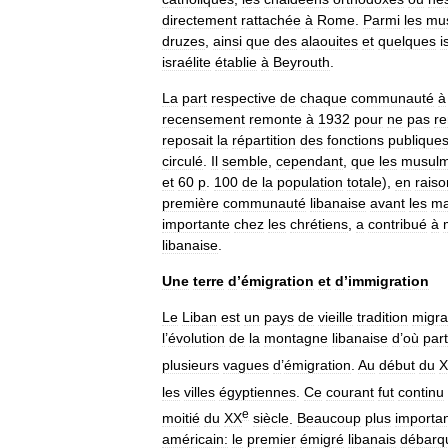
directement
rattachée
à
Rome
.
Parmi
les
mu
druzes
,
ainsi
que
des
alaouites
et
quelques
i
israélite
établie
à
Beyrouth
.
La
part
respective
de
chaque
communauté
à
recensement
remonte
à
1932
pour
ne
pas
re
reposait
la
répartition
des
fonctions
publique
circulé
.
Il
semble
,
cependant
,
que
les
musul
et
60
p
.
100
de
la
population
totale
),
en
raiso
première
communauté
libanaise
avant
les
ma
importante
chez
les
chrétiens
,
a
contribué
à
libanaise
.
Une
terre
d
’
émigration
et
d
’
immigration
Le
Liban
est
un
pays
de
vieille
tradition
migra
l
’
évolution
de
la
montagne
libanaise
d
’
où
par
plusieurs
vagues
d
’
émigration
.
Au
début
du
X
les
villes
égyptiennes
.
Ce
courant
fut
continu
e
moitié
du
XX
siècle
.
Beaucoup
plus
importa
américain:
le
premier
émigré
libanais
débarq