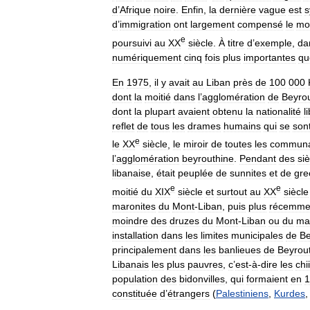
d
’
Afrique
noire
.
Enfin
,
la
dernière
vague
est
s
d
’
immigration
ont
largement
compensé
le
mo
e
poursuivi
au
XX
siècle
.
À
titre
d
’
exemple
,
da
numériquement
cinq
fois
plus
importantes
qu
En
1975
,
il
y
avait
au
Liban
près
de
100
000
dont
la
moitié
dans
l
’
agglomération
de
Beyro
dont
la
plupart
avaient
obtenu
la
nationalité
l
reflet
de
tous
les
drames
humains
qui
se
son
e
le
XX
siècle
,
le
miroir
de
toutes
les
communa
l
’
agglomération
beyrouthine
.
Pendant
des
si
libanaise
,
était
peuplée
de
sunnites
et
de
gre
e
e
moitié
du
XIX
siècle
et
surtout
au
XX
siècle
maronites
du
Mont
-
Liban
,
puis
plus
récemme
moindre
des
druzes
du
Mont
-
Liban
ou
du
ma
installation
dans
les
limites
municipales
de
Be
principalement
dans
les
banlieues
de
Beyrou
Libanais
les
plus
pauvres
,
c
’
est
-
à
-
dire
les
chi
population
des
bidonvilles
,
qui
formaient
en
1
constituée
d
’
étrangers
(
Palestiniens
,
Kurdes