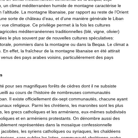
n
,
un
climat
méditerranéen
humide
de
montagne
caractérise
le
n
l
’
altitude
.
La
montagne
libanaise
,
par
rapport
au
reste
de
l
’
Orient
une
sorte
de
château
d
’
eau
,
et
d
’
une
manière
générale
le
Liban
e
vue
climatique
.
Ce
privilège
permet
à
la
fois
les
cultures
agricoles
méditerranéennes
traditionnelles
(
blé
,
vigne
,
olivier
)
ées
le
plus
souvent
par
de
nouvelles
cultures
spéculatives:
ittorale
,
pommiers
dans
la
montagne
ou
dans
la
Beqaa
.
Le
climat
a
n
.
En
effet
,
la
fraîcheur
de
la
montagne
libanaise
en
été
attirait
,
venus
des
pays
arabes
voisins
,
particulièrement
des
pays
is
ité
pour
ses
magnifiques
forêts
de
cèdres
dont
il
ne
subsiste
eilli
au
cours
de
l
’
histoire
de
nombreuses
communautés
iban
.
Il
existe
officiellement
dix
-
sept
communautés
,
chacune
ayant
bunaux
religieux
.
Parmi
les
chrétiens
,
les
maronites
sont
les
plus
s
,
les
grecs
catholiques
et
les
arméniens
,
eux
-
mêmes
subdivisés
holiques
et
en
arméniens
protestants
.
On
dénombre
aussi
des
aiblement
représentées
dans
la
mosaïque
confessionnelle
jacobites
,
les
syriens
catholiques
ou
syriaques
,
les
chaldéens
toriens
,
sans
oublier
les
latins
,
communauté
chrétienne
arabe