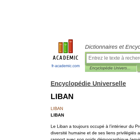
Dictionnaires et Ency
fr-academic.com
Encyclopédie Universelle
Encyclopédie Universelle
LIBAN
LIBAN
LIBAN
Le
Liban
a
toujours
occupé
à
l
’
intérieur
du
Pr
diversité
humaine
et
de
ses
liens
privilégiés
a
rapport
avec
son
poids
démographique
(
envi