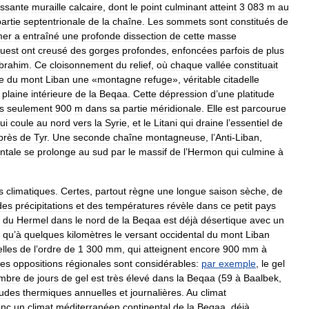
issante
muraille
calcaire
,
dont
le
point
culminant
atteint
3
083
m
au
artie
septentrionale
de
la
chaîne
.
Les
sommets
sont
constitués
de
mer
a
entraîné
une
profonde
dissection
de
cette
masse
uest
ont
creusé
des
gorges
profondes
,
enfoncées
parfois
de
plus
Ibrahim
.
Ce
cloisonnement
du
relief
,
où
chaque
vallée
constituait
re
du
mont
Liban
une
«
montagne
refuge
»,
véritable
citadelle
plaine
intérieure
de
la
Beqaa
.
Cette
dépression
d
’
une
platitude
s
seulement
900
m
dans
sa
partie
méridionale
.
Elle
est
parcourue
ui
coule
au
nord
vers
la
Syrie
,
et
le
Litani
qui
draine
l
’
essentiel
de
près
de
Tyr
.
Une
seconde
chaîne
montagneuse
,
l
’
Anti
-
Liban
,
entale
se
prolonge
au
sud
par
le
massif
de
l
’
Hermon
qui
culmine
à
s
climatiques
.
Certes
,
partout
règne
une
longue
saison
sèche
,
de
des
précipitations
et
des
températures
révèle
dans
ce
petit
pays
)
du
Hermel
dans
le
nord
de
la
Beqaa
est
déjà
désertique
avec
un
qu
’
à
quelques
kilomètres
le
versant
occidental
du
mont
Liban
lles
de
l
’
ordre
de
1
300
mm
,
qui
atteignent
encore
900
mm
à
les
oppositions
régionales
sont
considérables:
par
exemple
,
le
gel
mbre
de
jours
de
gel
est
très
élevé
dans
la
Beqaa
(
59
à
Baalbek
,
tudes
thermiques
annuelles
et
journalières
.
Au
climat
onc
un
climat
méditerranéen
continental
de
la
Beqaa
,
déjà