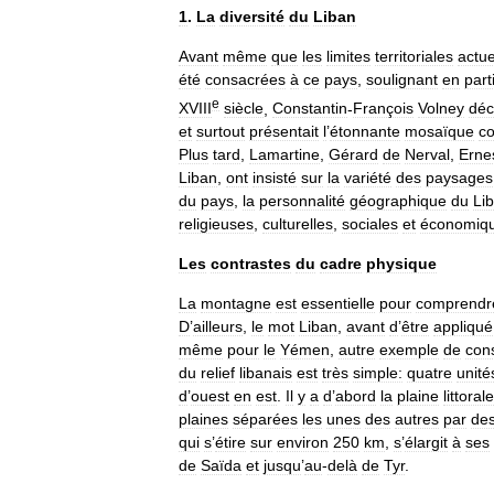
1
.
La
diversité
du
Liban
Avant
même
que
les
limites
territoriales
actue
été
consacrées
à
ce
pays
,
soulignant
en
part
e
XVIII
siècle
,
Constantin
-
François
Volney
déc
et
surtout
présentait
l
’
étonnante
mosaïque
co
Plus
tard
,
Lamartine
,
Gérard
de
Nerval
,
Erne
Liban
,
ont
insisté
sur
la
variété
des
paysages
du
pays
,
la
personnalité
géographique
du
Li
religieuses
,
culturelles
,
sociales
et
économiq
Les
contrastes
du
cadre
physique
La
montagne
est
essentielle
pour
comprendr
D
’
ailleurs
,
le
mot
Liban
,
avant
d
’
être
appliqué
même
pour
le
Yémen
,
autre
exemple
de
cons
du
relief
libanais
est
très
simple:
quatre
unité
d
’
ouest
en
est
.
Il
y
a
d
’
abord
la
plaine
littorale
plaines
séparées
les
unes
des
autres
par
de
qui
s
’
étire
sur
environ
250
km
,
s
’
élargit
à
ses
de
Saïda
et
jusqu
’
au
-
delà
de
Tyr
.