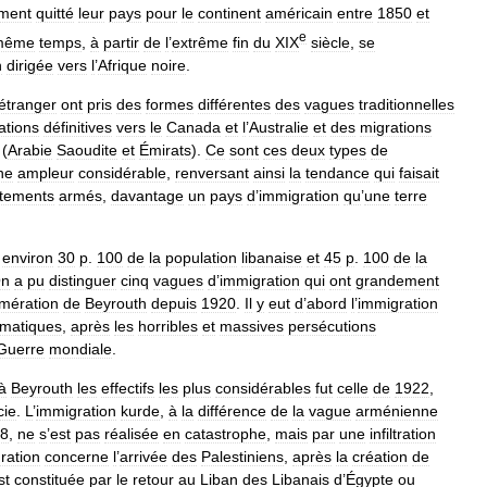
ement
quitté
leur
pays
pour
le
continent
américain
entre
1850
et
e
même
temps
,
à
partir
de
l
’
extrême
fin
du
XIX
siècle
,
se
n
dirigée
vers
l
’
Afrique
noire
.
étranger
ont
pris
des
formes
différentes
des
vagues
traditionnelles
ations
définitives
vers
le
Canada
et
l
’
Australie
et
des
migrations
(
Arabie
Saoudite
et
Émirats
).
Ce
sont
ces
deux
types
de
ne
ampleur
considérable
,
renversant
ainsi
la
tendance
qui
faisait
ntements
armés
,
davantage
un
pays
d
’
immigration
qu
’
une
terre
environ
30
p
.
100
de
la
population
libanaise
et
45
p
.
100
de
la
n
a
pu
distinguer
cinq
vagues
d
’
immigration
qui
ont
grandement
mération
de
Beyrouth
depuis
1920
.
Il
y
eut
d
’
abord
l
’
immigration
matiques
,
après
les
horribles
et
massives
persécutions
Guerre
mondiale
.
à
Beyrouth
les
effectifs
les
plus
considérables
fut
celle
de
1922
,
cie
.
L
’
immigration
kurde
,
à
la
différence
de
la
vague
arménienne
8
,
ne
s
’
est
pas
réalisée
en
catastrophe
,
mais
par
une
infiltration
ration
concerne
l
’
arrivée
des
Palestiniens
,
après
la
création
de
st
constituée
par
le
retour
au
Liban
des
Libanais
d
’
Égypte
ou