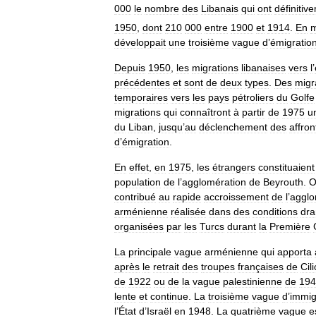
000
le
nombre
des
Libanais
qui
ont
définitiv
1950
,
dont
210
000
entre
1900
et
1914
.
En
développait
une
troisième
vague
d
’
émigratio
Depuis
1950
,
les
migrations
libanaises
vers
l
’
précédentes
et
sont
de
deux
types
.
Des
migr
temporaires
vers
les
pays
pétroliers
du
Golfe
migrations
qui
connaîtront
à
partir
de
1975
u
du
Liban
,
jusqu
’
au
déclenchement
des
affro
d
’
émigration
.
En
effet
,
en
1975
,
les
étrangers
constituaient
population
de
l
’
agglomération
de
Beyrouth
.
O
contribué
au
rapide
accroissement
de
l
’
agglo
arménienne
réalisée
dans
des
conditions
dra
organisées
par
les
Turcs
durant
la
Première
La
principale
vague
arménienne
qui
apporta
après
le
retrait
des
troupes
françaises
de
Cili
de
1922
ou
de
la
vague
palestinienne
de
194
lente
et
continue
.
La
troisième
vague
d
’
immig
l
’
État
d
’
Israël
en
1948
.
La
quatrième
vague
e